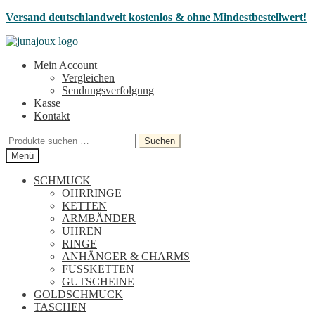
Versand deutschlandweit kostenlos & ohne Mindestbestellwert!
Zur
Zum
Navigation
Inhalt
Mein Account
springen
springen
Vergleichen
Sendungsverfolgung
Kasse
Kontakt
Suchen
Suchen
nach:
Menü
SCHMUCK
OHRRINGE
KETTEN
ARMBÄNDER
UHREN
RINGE
ANHÄNGER & CHARMS
FUSSKETTEN
GUTSCHEINE
GOLDSCHMUCK
TASCHEN