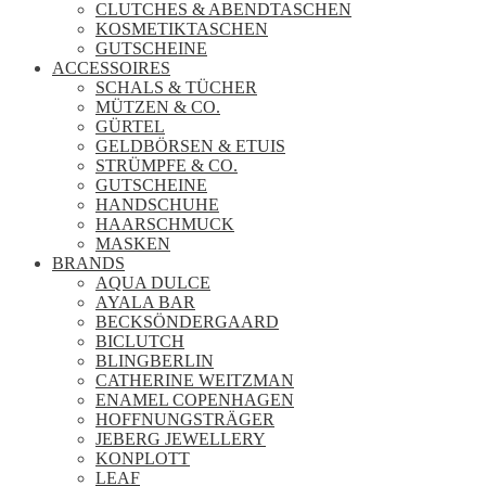
CLUTCHES & ABENDTASCHEN
KOSMETIKTASCHEN
GUTSCHEINE
ACCESSOIRES
SCHALS & TÜCHER
MÜTZEN & CO.
GÜRTEL
GELDBÖRSEN & ETUIS
STRÜMPFE & CO.
GUTSCHEINE
HANDSCHUHE
HAARSCHMUCK
MASKEN
BRANDS
AQUA DULCE
AYALA BAR
BECKSÖNDERGAARD
BICLUTCH
BLINGBERLIN
CATHERINE WEITZMAN
ENAMEL COPENHAGEN
HOFFNUNGSTRÄGER
JEBERG JEWELLERY
KONPLOTT
LEAF