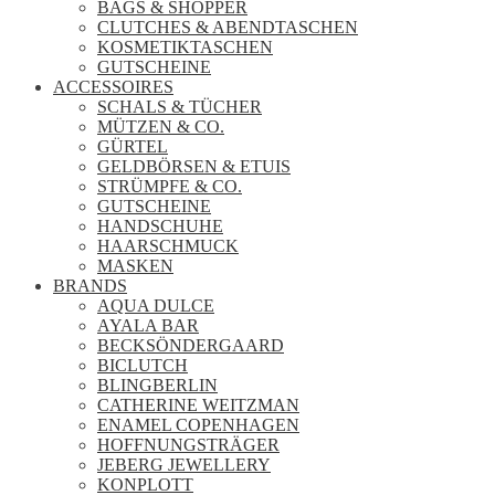
BAGS & SHOPPER
CLUTCHES & ABENDTASCHEN
KOSMETIKTASCHEN
GUTSCHEINE
ACCESSOIRES
SCHALS & TÜCHER
MÜTZEN & CO.
GÜRTEL
GELDBÖRSEN & ETUIS
STRÜMPFE & CO.
GUTSCHEINE
HANDSCHUHE
HAARSCHMUCK
MASKEN
BRANDS
AQUA DULCE
AYALA BAR
BECKSÖNDERGAARD
BICLUTCH
BLINGBERLIN
CATHERINE WEITZMAN
ENAMEL COPENHAGEN
HOFFNUNGSTRÄGER
JEBERG JEWELLERY
KONPLOTT