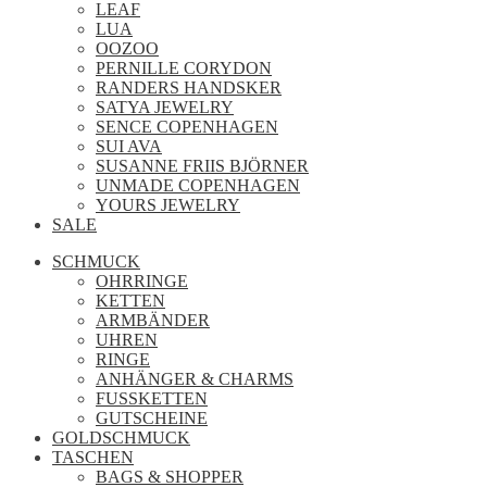
LEAF
LUA
OOZOO
PERNILLE CORYDON
RANDERS HANDSKER
SATYA JEWELRY
SENCE COPENHAGEN
SUI AVA
SUSANNE FRIIS BJÖRNER
UNMADE COPENHAGEN
YOURS JEWELRY
SALE
SCHMUCK
OHRRINGE
KETTEN
ARMBÄNDER
UHREN
RINGE
ANHÄNGER & CHARMS
FUSSKETTEN
GUTSCHEINE
GOLDSCHMUCK
TASCHEN
BAGS & SHOPPER