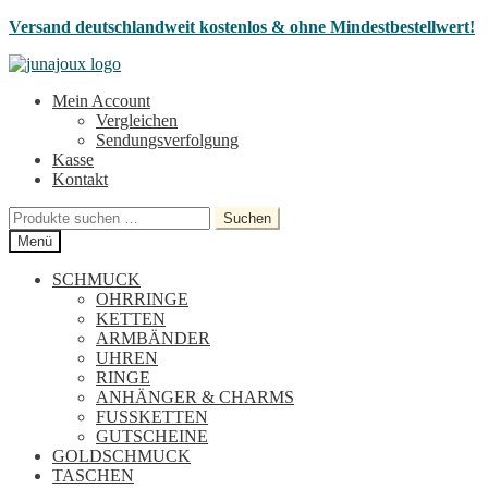
Versand deutschlandweit kostenlos & ohne Mindestbestellwert!
Zur
Zum
Navigation
Inhalt
Mein Account
springen
springen
Vergleichen
Sendungsverfolgung
Kasse
Kontakt
Suchen
Suchen
nach:
Menü
SCHMUCK
OHRRINGE
KETTEN
ARMBÄNDER
UHREN
RINGE
ANHÄNGER & CHARMS
FUSSKETTEN
GUTSCHEINE
GOLDSCHMUCK
TASCHEN