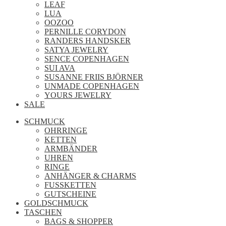
LEAF
LUA
OOZOO
PERNILLE CORYDON
RANDERS HANDSKER
SATYA JEWELRY
SENCE COPENHAGEN
SUI AVA
SUSANNE FRIIS BJÖRNER
UNMADE COPENHAGEN
YOURS JEWELRY
SALE
SCHMUCK
OHRRINGE
KETTEN
ARMBÄNDER
UHREN
RINGE
ANHÄNGER & CHARMS
FUSSKETTEN
GUTSCHEINE
GOLDSCHMUCK
TASCHEN
BAGS & SHOPPER