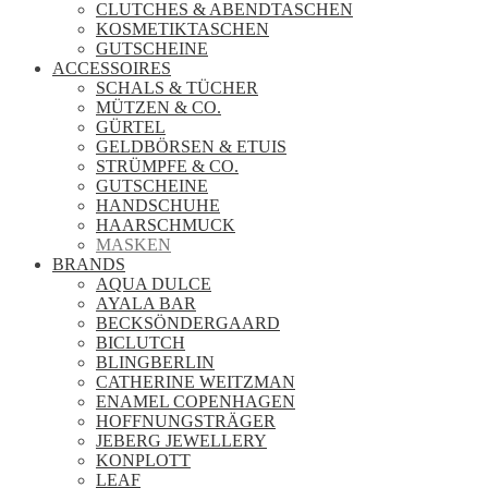
CLUTCHES & ABENDTASCHEN
KOSMETIKTASCHEN
GUTSCHEINE
ACCESSOIRES
SCHALS & TÜCHER
MÜTZEN & CO.
GÜRTEL
GELDBÖRSEN & ETUIS
STRÜMPFE & CO.
GUTSCHEINE
HANDSCHUHE
HAARSCHMUCK
MASKEN
BRANDS
AQUA DULCE
AYALA BAR
BECKSÖNDERGAARD
BICLUTCH
BLINGBERLIN
CATHERINE WEITZMAN
ENAMEL COPENHAGEN
HOFFNUNGSTRÄGER
JEBERG JEWELLERY
KONPLOTT
LEAF