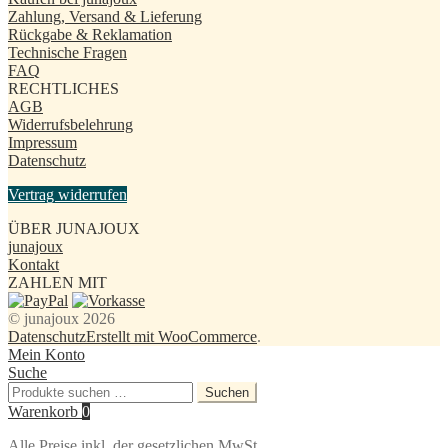
Zahlung, Versand & Lieferung
Rückgabe & Reklamation
Technische Fragen
FAQ
RECHTLICHES
AGB
Widerrufsbelehrung
Impressum
Datenschutz
Vertrag widerrufen
ÜBER JUNAJOUX
junajoux
Kontakt
ZAHLEN MIT
© junajoux 2026
Datenschutz
Erstellt mit WooCommerce
.
Mein Konto
Suche
Suchen
Suchen
nach:
Warenkorb
0
Alle Preise inkl. der gesetzlichen MwSt.