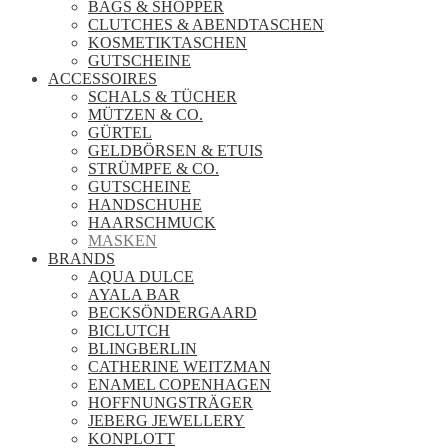
BAGS & SHOPPER
CLUTCHES & ABENDTASCHEN
KOSMETIKTASCHEN
GUTSCHEINE
ACCESSOIRES
SCHALS & TÜCHER
MÜTZEN & CO.
GÜRTEL
GELDBÖRSEN & ETUIS
STRÜMPFE & CO.
GUTSCHEINE
HANDSCHUHE
HAARSCHMUCK
MASKEN
BRANDS
AQUA DULCE
AYALA BAR
BECKSÖNDERGAARD
BICLUTCH
BLINGBERLIN
CATHERINE WEITZMAN
ENAMEL COPENHAGEN
HOFFNUNGSTRÄGER
JEBERG JEWELLERY
KONPLOTT