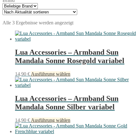
Brand
Nach
Alle 3 Ergebnisse werden angezeigt
Aktualität
sortiert
Lua Accessories – Armband Sun
Mandala Sonne Rosegold variabel
Dieses
14,90
€
Ausführung wählen
Produkt
weist
mehrere
Varianten
Lua Accessories – Armband Sun
auf.
Mandala Sonne Silber variabel
Die
Optionen
können
Dieses
14,90
€
Ausführung wählen
auf
Produkt
der
weist
Produktseite
mehrere