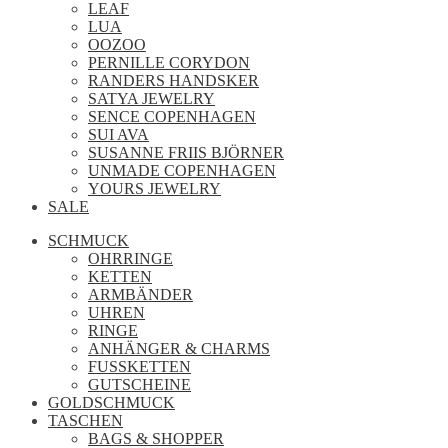
LEAF
LUA
OOZOO
PERNILLE CORYDON
RANDERS HANDSKER
SATYA JEWELRY
SENCE COPENHAGEN
SUI AVA
SUSANNE FRIIS BJÖRNER
UNMADE COPENHAGEN
YOURS JEWELRY
SALE
SCHMUCK
OHRRINGE
KETTEN
ARMBÄNDER
UHREN
RINGE
ANHÄNGER & CHARMS
FUSSKETTEN
GUTSCHEINE
GOLDSCHMUCK
TASCHEN
BAGS & SHOPPER