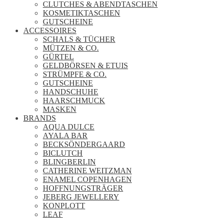
CLUTCHES & ABENDTASCHEN
KOSMETIKTASCHEN
GUTSCHEINE
ACCESSOIRES
SCHALS & TÜCHER
MÜTZEN & CO.
GÜRTEL
GELDBÖRSEN & ETUIS
STRÜMPFE & CO.
GUTSCHEINE
HANDSCHUHE
HAARSCHMUCK
MASKEN
BRANDS
AQUA DULCE
AYALA BAR
BECKSÖNDERGAARD
BICLUTCH
BLINGBERLIN
CATHERINE WEITZMAN
ENAMEL COPENHAGEN
HOFFNUNGSTRÄGER
JEBERG JEWELLERY
KONPLOTT
LEAF