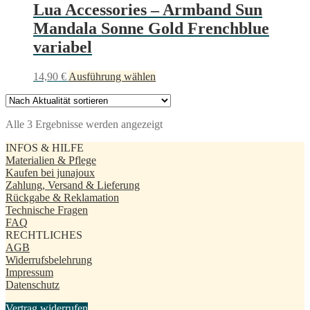
gewählt
Varianten
Lua Accessories – Armband Sun
werden
auf.
Mandala Sonne Gold Frenchblue
Die
Optionen
variabel
können
auf
Dieses
14,90
€
Ausführung wählen
der
Produkt
Produktseite
weist
gewählt
mehrere
werden
Nach
Alle 3 Ergebnisse werden angezeigt
Varianten
Aktualität
auf.
INFOS & HILFE
sortiert
Die
Materialien & Pflege
Optionen
Kaufen bei junajoux
können
Zahlung, Versand & Lieferung
auf
Rückgabe & Reklamation
der
Technische Fragen
Produktseite
FAQ
gewählt
RECHTLICHES
werden
AGB
Widerrufsbelehrung
Impressum
Datenschutz
Vertrag widerrufen