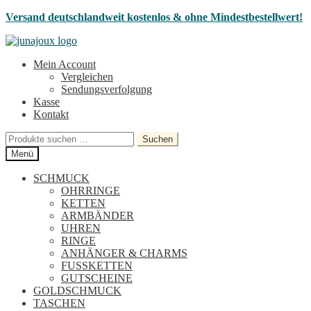
Versand deutschlandweit kostenlos & ohne Mindestbestellwert!
Zur
Zum
Navigation
Inhalt
Mein Account
springen
springen
Vergleichen
Sendungsverfolgung
Kasse
Kontakt
Suchen
Suchen
nach:
Menü
SCHMUCK
OHRRINGE
KETTEN
ARMBÄNDER
UHREN
RINGE
ANHÄNGER & CHARMS
FUSSKETTEN
GUTSCHEINE
GOLDSCHMUCK
TASCHEN