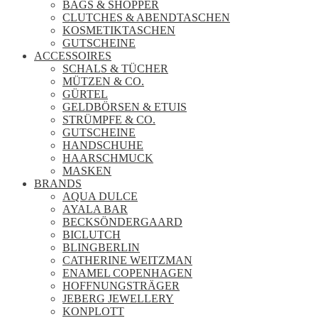
BAGS & SHOPPER
CLUTCHES & ABENDTASCHEN
KOSMETIKTASCHEN
GUTSCHEINE
ACCESSOIRES
SCHALS & TÜCHER
MÜTZEN & CO.
GÜRTEL
GELDBÖRSEN & ETUIS
STRÜMPFE & CO.
GUTSCHEINE
HANDSCHUHE
HAARSCHMUCK
MASKEN
BRANDS
AQUA DULCE
AYALA BAR
BECKSÖNDERGAARD
BICLUTCH
BLINGBERLIN
CATHERINE WEITZMAN
ENAMEL COPENHAGEN
HOFFNUNGSTRÄGER
JEBERG JEWELLERY
KONPLOTT