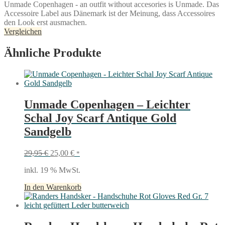
-
Unmade Copenhagen - an outfit without accesories is Unmade. Das
Socken
Accessoire Label aus Dänemark ist der Meinung, dass Accessoires
Nessi
den Look erst ausmachen.
Sock
Vergleichen
Ocker
Kupfer
Ähnliche Produkte
Glitzer
semitransparent
Menge
Unmade Copenhagen – Leichter
Schal Joy Scarf Antique Gold
Sandgelb
Ursprünglicher
Aktueller
29,95
€
25,00
€
*
Preis
Preis
inkl. 19 % MwSt.
war:
ist:
29,95 €
25,00 €.
In den Warenkorb