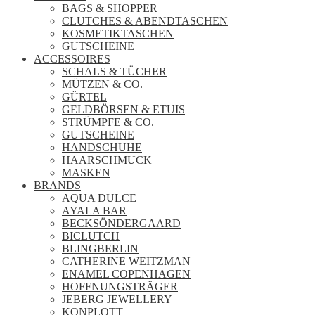
BAGS & SHOPPER
CLUTCHES & ABENDTASCHEN
KOSMETIKTASCHEN
GUTSCHEINE
ACCESSOIRES
SCHALS & TÜCHER
MÜTZEN & CO.
GÜRTEL
GELDBÖRSEN & ETUIS
STRÜMPFE & CO.
GUTSCHEINE
HANDSCHUHE
HAARSCHMUCK
MASKEN
BRANDS
AQUA DULCE
AYALA BAR
BECKSÖNDERGAARD
BICLUTCH
BLINGBERLIN
CATHERINE WEITZMAN
ENAMEL COPENHAGEN
HOFFNUNGSTRÄGER
JEBERG JEWELLERY
KONPLOTT