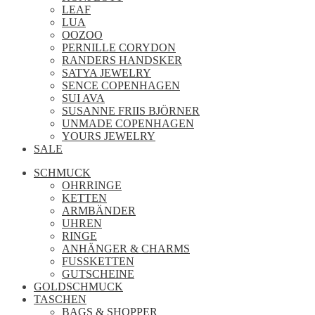
LEAF
LUA
OOZOO
PERNILLE CORYDON
RANDERS HANDSKER
SATYA JEWELRY
SENCE COPENHAGEN
SUI AVA
SUSANNE FRIIS BJÖRNER
UNMADE COPENHAGEN
YOURS JEWELRY
SALE
SCHMUCK
OHRRINGE
KETTEN
ARMBÄNDER
UHREN
RINGE
ANHÄNGER & CHARMS
FUSSKETTEN
GUTSCHEINE
GOLDSCHMUCK
TASCHEN
BAGS & SHOPPER