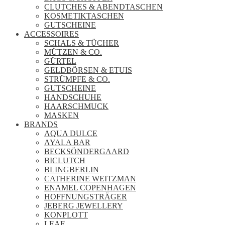
CLUTCHES & ABENDTASCHEN
KOSMETIKTASCHEN
GUTSCHEINE
ACCESSOIRES
SCHALS & TÜCHER
MÜTZEN & CO.
GÜRTEL
GELDBÖRSEN & ETUIS
STRÜMPFE & CO.
GUTSCHEINE
HANDSCHUHE
HAARSCHMUCK
MASKEN
BRANDS
AQUA DULCE
AYALA BAR
BECKSÖNDERGAARD
BICLUTCH
BLINGBERLIN
CATHERINE WEITZMAN
ENAMEL COPENHAGEN
HOFFNUNGSTRÄGER
JEBERG JEWELLERY
KONPLOTT
LEAF