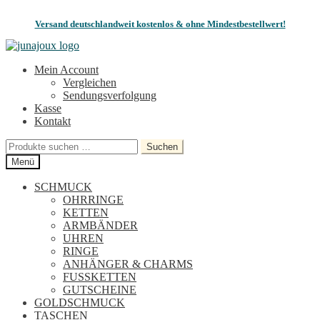
Versand deutschlandweit kostenlos & ohne Mindestbestellwert!
Zur
Zum
Navigation
Inhalt
Mein Account
springen
springen
Vergleichen
Sendungsverfolgung
Kasse
Kontakt
Suchen
Suchen
nach:
Menü
SCHMUCK
OHRRINGE
KETTEN
ARMBÄNDER
UHREN
RINGE
ANHÄNGER & CHARMS
FUSSKETTEN
GUTSCHEINE
GOLDSCHMUCK
TASCHEN