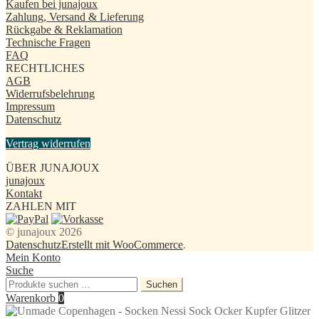
Kaufen bei junajoux
Zahlung, Versand & Lieferung
Rückgabe & Reklamation
Technische Fragen
FAQ
RECHTLICHES
AGB
Widerrufsbelehrung
Impressum
Datenschutz
Vertrag widerrufen
ÜBER JUNAJOUX
junajoux
Kontakt
ZAHLEN MIT
© junajoux 2026
Datenschutz
Erstellt mit WooCommerce
.
Mein Konto
Suche
Suchen
Suchen
nach:
Warenkorb
0