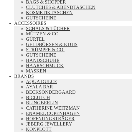
BAGS & SHOPPER
CLUTCHES & ABENDTASCHEN
KOSMETIKTASCHEN
GUTSCHEINE
ACCESSOIRES
SCHALS & TÜCHER
MÜTZEN & CO.
GÜRTEL
GELDBÖRSEN & ETUIS
STRÜMPFE & CO.
GUTSCHEINE
HANDSCHUHE
HAARSCHMUCK
MASKEN
BRANDS
AQUA DULCE
AYALA BAR
BECKSÖNDERGAARD
BICLUTCH
BLINGBERLIN
CATHERINE WEITZMAN
ENAMEL COPENHAGEN
HOFFNUNGSTRÄGER
JEBERG JEWELLERY
KONPLOTT