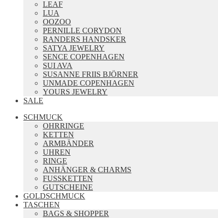
LEAF
LUA
OOZOO
PERNILLE CORYDON
RANDERS HANDSKER
SATYA JEWELRY
SENCE COPENHAGEN
SUI AVA
SUSANNE FRIIS BJÖRNER
UNMADE COPENHAGEN
YOURS JEWELRY
SALE
SCHMUCK
OHRRINGE
KETTEN
ARMBÄNDER
UHREN
RINGE
ANHÄNGER & CHARMS
FUSSKETTEN
GUTSCHEINE
GOLDSCHMUCK
TASCHEN
BAGS & SHOPPER