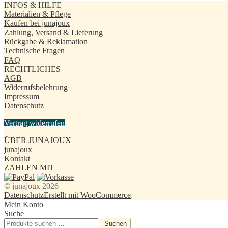
INFOS & HILFE
weist
Materialien & Pflege
mehrere
Kaufen bei junajoux
Varianten
Zahlung, Versand & Lieferung
auf.
Rückgabe & Reklamation
Die
Technische Fragen
Optionen
FAQ
können
RECHTLICHES
auf
AGB
der
Widerrufsbelehrung
Produktseite
Impressum
gewählt
Datenschutz
werden
Vertrag widerrufen
ÜBER JUNAJOUX
junajoux
Kontakt
ZAHLEN MIT
© junajoux 2026
Datenschutz
Erstellt mit WooCommerce
.
Mein Konto
Suche
Suchen
Suchen