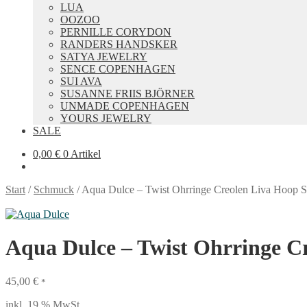
LUA
OOZOO
PERNILLE CORYDON
RANDERS HANDSKER
SATYA JEWELRY
SENCE COPENHAGEN
SUI AVA
SUSANNE FRIIS BJÖRNER
UNMADE COPENHAGEN
YOURS JEWELRY
SALE
0,00
€
0 Artikel
Start
/
Schmuck
/
Aqua Dulce – Twist Ohrringe Creolen Liva Hoop Si
Aqua Dulce – Twist Ohrringe Cr
45,00
€
*
inkl. 19 % MwSt.