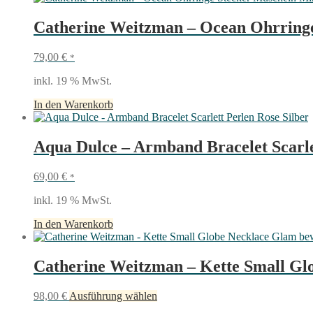
Silber
ca.
Catherine Weitzman – Ocean Ohrringe
1,6
cm
79,00
€
*
Menge
inkl. 19 % MwSt.
In den Warenkorb
Aqua Dulce – Armband Bracelet Scarle
69,00
€
*
inkl. 19 % MwSt.
In den Warenkorb
Catherine Weitzman – Kette Small Glo
Dieses
98,00
€
Ausführung wählen
Produkt