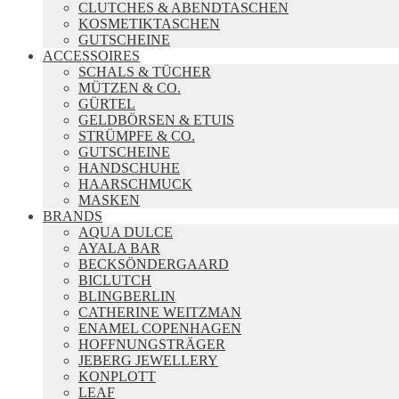
CLUTCHES & ABENDTASCHEN
KOSMETIKTASCHEN
GUTSCHEINE
ACCESSOIRES
SCHALS & TÜCHER
MÜTZEN & CO.
GÜRTEL
GELDBÖRSEN & ETUIS
STRÜMPFE & CO.
GUTSCHEINE
HANDSCHUHE
HAARSCHMUCK
MASKEN
BRANDS
AQUA DULCE
AYALA BAR
BECKSÖNDERGAARD
BICLUTCH
BLINGBERLIN
CATHERINE WEITZMAN
ENAMEL COPENHAGEN
HOFFNUNGSTRÄGER
JEBERG JEWELLERY
KONPLOTT
LEAF