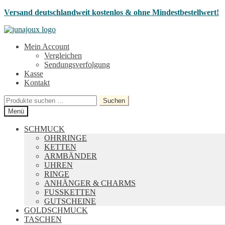
Versand deutschlandweit kostenlos & ohne Mindestbestellwert!
Zur
Zum
Navigation
Inhalt
Mein Account
springen
springen
Vergleichen
Sendungsverfolgung
Kasse
Kontakt
Suchen
Suchen
nach:
Menü
SCHMUCK
OHRRINGE
KETTEN
ARMBÄNDER
UHREN
RINGE
ANHÄNGER & CHARMS
FUSSKETTEN
GUTSCHEINE
GOLDSCHMUCK
TASCHEN