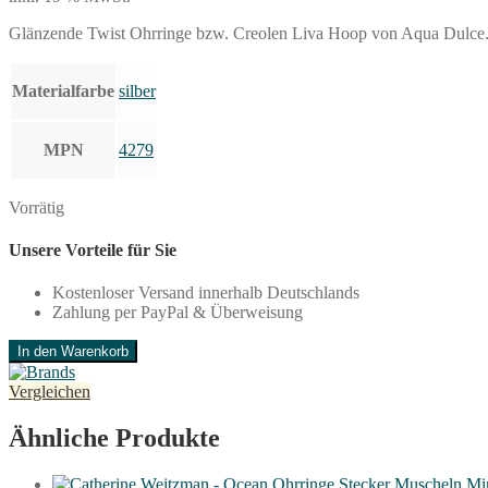
Glänzende Twist Ohrringe bzw. Creolen Liva Hoop von Aqua Dulce. Ma
Materialfarbe
silber
MPN
4279
Vorrätig
Unsere Vorteile für Sie
Kostenloser Versand innerhalb Deutschlands
Zahlung per PayPal & Überweisung
Aqua
In den Warenkorb
Dulce
-
Vergleichen
Twist
Ohrringe
Ähnliche Produkte
Creolen
Liva
Hoop