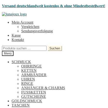
Versand deutschlandweit kostenlos & ohne Mindestbestellwert!
Zur
Zum
Navigation
Inhalt
Mein Account
springen
springen
Vergleichen
Sendungsverfolgung
Kasse
Kontakt
Suchen
Suchen
nach:
Menü
SCHMUCK
OHRRINGE
KETTEN
ARMBÄNDER
UHREN
RINGE
ANHÄNGER & CHARMS
FUSSKETTEN
GUTSCHEINE
GOLDSCHMUCK
TASCHEN