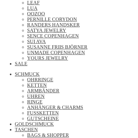
LEAF
LUA
OOZOO
PERNILLE CORYDON
RANDERS HANDSKER
SATYA JEWELRY
SENCE COPENHAGEN
SUI AVA
SUSANNE FRIIS BJÖRNER
UNMADE COPENHAGEN
YOURS JEWELRY
SALE
SCHMUCK
OHRRINGE
KETTEN
ARMBÄNDER
UHREN
RINGE
ANHÄNGER & CHARMS
FUSSKETTEN
GUTSCHEINE
GOLDSCHMUCK
TASCHEN
BAGS & SHOPPER