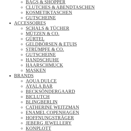
BAGS & SHOPPER
CLUTCHES & ABENDTASCHEN
KOSMETIKTASCHEN
GUTSCHEINE
ACCESSOIRES
SCHALS & TÜCHER
MÜTZEN & CO.
GÜRTEL
GELDBÖRSEN & ETUIS
STRÜMPFE & CO.
GUTSCHEINE
HANDSCHUHE
HAARSCHMUCK
MASKEN
BRANDS
AQUA DULCE
AYALA BAR
BECKSÖNDERGAARD
BICLUTCH
BLINGBERLIN
CATHERINE WEITZMAN
ENAMEL COPENHAGEN
HOFFNUNGSTRÄGER
JEBERG JEWELLERY
KONPLOTT