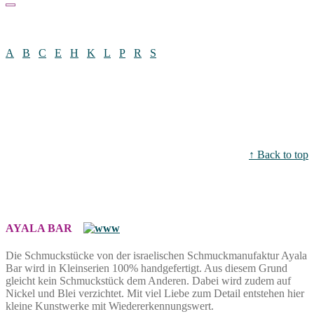
A
B
C
E
H
K
L
P
R
S
↑ Back to top
AYALA BAR
Die Schmuckstücke von der israelischen Schmuckmanufaktur Ayala
Bar wird in Kleinserien 100% handgefertigt. Aus diesem Grund
gleicht kein Schmuckstück dem Anderen. Dabei wird zudem auf
Nickel und Blei verzichtet. Mit viel Liebe zum Detail entstehen hier
kleine Kunstwerke mit Wiedererkennungswert.