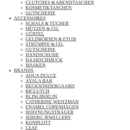
CLUTCHES & ABENDTASCHEN
KOSMETIKTASCHEN
GUTSCHEINE
ACCESSOIRES
SCHALS & TÜCHER
MÜTZEN & CO.
GÜRTEL
GELDBÖRSEN & ETUIS
STRÜMPFE & CO.
GUTSCHEINE
HANDSCHUHE
HAARSCHMUCK
MASKEN
BRANDS
AQUA DULCE
AYALA BAR
BECKSÖNDERGAARD
BICLUTCH
BLINGBERLIN
CATHERINE WEITZMAN
ENAMEL COPENHAGEN
HOFFNUNGSTRÄGER
JEBERG JEWELLERY
KONPLOTT
LEAF