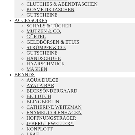
CLUTCHES & ABENDTASCHEN
KOSMETIKTASCHEN
GUTSCHEINE
ACCESSOIRES
SCHALS & TÜCHER
MÜTZEN & CO.
GÜRTEL
GELDBÖRSEN & ETUIS
STRÜMPFE & CO.
GUTSCHEINE
HANDSCHUHE
HAARSCHMUCK
MASKEN
BRANDS
AQUA DULCE
AYALA BAR
BECKSÖNDERGAARD
BICLUTCH
BLINGBERLIN
CATHERINE WEITZMAN
ENAMEL COPENHAGEN
HOFFNUNGSTRÄGER
JEBERG JEWELLERY
KONPLOTT
LEAF