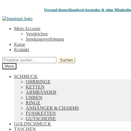
Versand deutschlandweit kostenlos & ohne Mindestbe
Zur
Zum
Navigation
Inhalt
Mein Account
springen
springen
Vergleichen
Sendungsverfolgung
Kasse
Kontakt
Suchen
Suchen
nach:
Menü
SCHMUCK
OHRRINGE
KETTEN
ARMBÄNDER
UHREN
RINGE
ANHÄNGER & CHARMS
FUSSKETTEN
GUTSCHEINE
GOLDSCHMUCK
TASCHEN