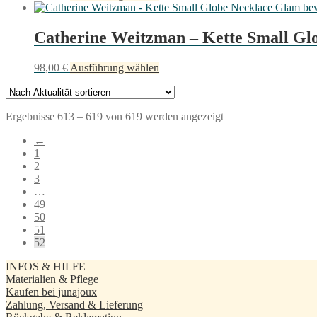
gewählt
Produkt
Optionen
werden
weist
können
mehrere
Catherine Weitzman – Kette Small Glo
auf
Varianten
der
auf.
Produktseite
Dieses
98,00
€
Ausführung wählen
Die
gewählt
Produkt
Optionen
werden
weist
können
mehrere
auf
Nach
Ergebnisse 613 – 619 von 619 werden angezeigt
Varianten
der
Aktualität
auf.
Produktseite
←
sortiert
Die
gewählt
1
Optionen
werden
2
können
3
auf
…
der
49
Produktseite
50
gewählt
51
werden
52
INFOS & HILFE
Materialien & Pflege
Kaufen bei junajoux
Zahlung, Versand & Lieferung