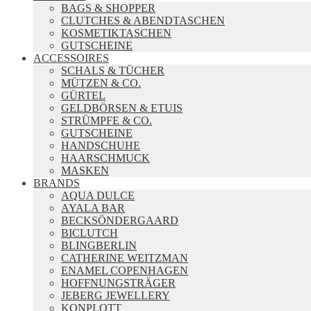
BAGS & SHOPPER
CLUTCHES & ABENDTASCHEN
KOSMETIKTASCHEN
GUTSCHEINE
ACCESSOIRES
SCHALS & TÜCHER
MÜTZEN & CO.
GÜRTEL
GELDBÖRSEN & ETUIS
STRÜMPFE & CO.
GUTSCHEINE
HANDSCHUHE
HAARSCHMUCK
MASKEN
BRANDS
AQUA DULCE
AYALA BAR
BECKSÖNDERGAARD
BICLUTCH
BLINGBERLIN
CATHERINE WEITZMAN
ENAMEL COPENHAGEN
HOFFNUNGSTRÄGER
JEBERG JEWELLERY
KONPLOTT