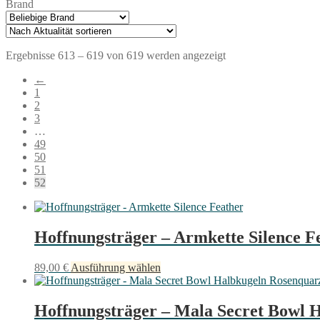
Brand
Nach
Ergebnisse 613 – 619 von 619 werden angezeigt
Aktualität
←
sortiert
1
2
3
…
49
50
51
52
Hoffnungsträger – Armkette Silence F
Dieses
89,00
€
Ausführung wählen
Produkt
weist
mehrere
Hoffnungsträger – Mala Secret Bowl 
Varianten