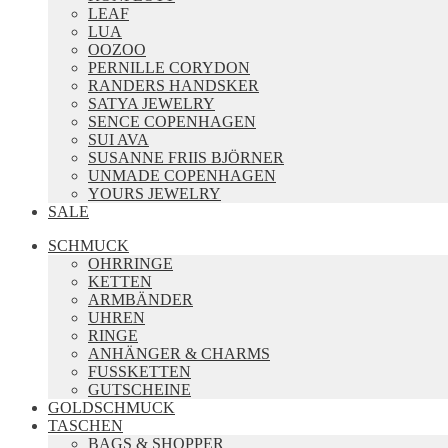
LEAF
LUA
OOZOO
PERNILLE CORYDON
RANDERS HANDSKER
SATYA JEWELRY
SENCE COPENHAGEN
SUI AVA
SUSANNE FRIIS BJÖRNER
UNMADE COPENHAGEN
YOURS JEWELRY
SALE
SCHMUCK
OHRRINGE
KETTEN
ARMBÄNDER
UHREN
RINGE
ANHÄNGER & CHARMS
FUSSKETTEN
GUTSCHEINE
GOLDSCHMUCK
TASCHEN
BAGS & SHOPPER