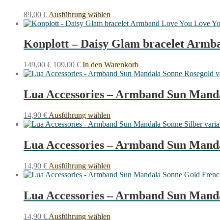
auf.
Dieses
89,00
€
Ausführung wählen
Die
Produkt
Optionen
weist
können
mehrere
Konplott – Daisy Glam bracelet Arm
auf
Varianten
der
auf.
Produktseite
Ursprünglicher
Aktueller
149,00
€
109,00
€
In den Warenkorb
Die
gewählt
Preis
Preis
Optionen
werden
war:
ist:
können
149,00 €
109,00 €.
Lua Accessories – Armband Sun Manda
auf
der
Produktseite
Dieses
14,90
€
Ausführung wählen
gewählt
Produkt
werden
weist
mehrere
Lua Accessories – Armband Sun Manda
Varianten
auf.
Dieses
14,90
€
Ausführung wählen
Die
Produkt
Optionen
weist
können
mehrere
Lua Accessories – Armband Sun Manda
auf
Varianten
der
auf.
Produktseite
Dieses
14,90
€
Ausführung wählen
Die