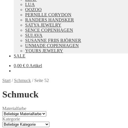
LUA
OOZOO
PERNILLE CORYDON
RANDERS HANDSKER
SATYA JEWELRY
SENCE COPENHAGEN
SUI AVA
SUSANNE FRIIS BJÖRNER
UNMADE COPENHAGEN
YOURS JEWELRY
SALE
0,00
€
0 Artikel
Start
/
Schmuck
/
Seite 52
Schmuck
Materialfarbe
Kategorie